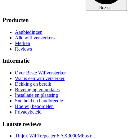
Bezig…
Producten
Aanbiedingen
Alle wifi versterkers
Merken
Reviews
Informatie
Over Beste Wifiversterker
Wat is een wifi versterker
Dekking en bereik
Beveiliging en updates
Installatie en plaatsing
Snelheid en bandbreedte
Hoe wij beoordelen
Privacybeleid
Laatste reviews
Thijox WiFi repeater 6 AX3000Mbps r...