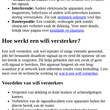
het signaal.
Interferentie:
Andere elektronische apparaten zoals
magnetrons, babyfoons of andere wifi-netwerken kunnen
storing veroorzaken. Zie ook
storingen oplossen
voor tips.
Routerpositie:
Een centrale, verhoogde plek zonder
obstructies verbetert vaak de dekking. Voor meer details,
bekijk onze pagina over
installatie en plaatsing
.
Hoe werkt een wifi versterker?
Een wifi versterker, ook wel repeater of range extender genoemd,
pikt het bestaande draadloze signaal op en zend dit opnieuw uit om
het bereik te vergroten. Dit helpt gebieden met een zwak of geen
wifi-signaal te bereiken. Het apparaat fungeert als een brug
waardoor je je netwerk kunt uitbreiden zonder extra bedrading. Lees
meer over de technische werking op
wat is een wifi versterker
.
Voordelen van wifi versterkers
Vergroten van dekking in dode hoeken of achterafgelegen
kamers.
Verbeteren van de signaalkwaliteit voor apparaten buiten het
directe bereik van de router.
Relatief eenvoudige installatie zonder technische kennis.