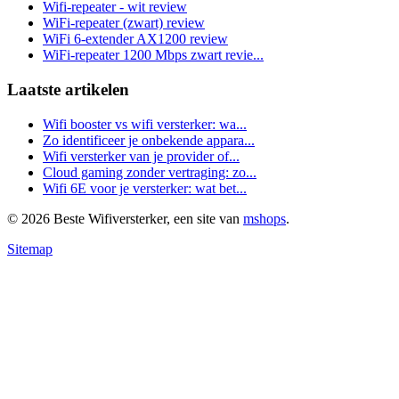
Wifi-repeater - wit review
WiFi-repeater (zwart) review
WiFi 6-extender AX1200 review
WiFi-repeater 1200 Mbps zwart revie...
Laatste artikelen
Wifi booster vs wifi versterker: wa...
Zo identificeer je onbekende appara...
Wifi versterker van je provider of...
Cloud gaming zonder vertraging: zo...
Wifi 6E voor je versterker: wat bet...
© 2026 Beste Wifiversterker, een site van
mshops
.
Sitemap