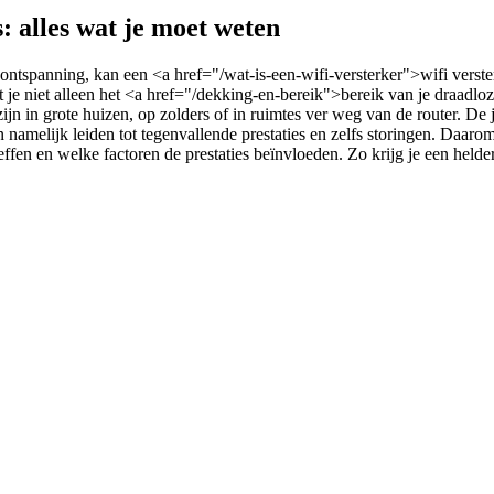
s: alles wat je moet weten
ls ontspanning, kan een <a href="/wat-is-een-wifi-versterker">wifi verst
oot je niet alleen het <a href="/dekking-en-bereik">bereik van je draadl
n in grote huizen, op zolders of in ruimtes ver weg van de router. De jui
kan namelijk leiden tot tegenvallende prestaties en zelfs storingen. Daa
reffen en welke factoren de prestaties beïnvloeden. Zo krijg je een held