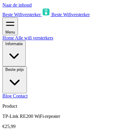
Naar de inhoud
Beste Wifiversterker
Beste Wifiversterker
Menu
Home
Alle wifi versterkers
Informatie
Beste prijs
Blog
Contact
Product
TP-Link RE200 WiFi-repeater
€25,99