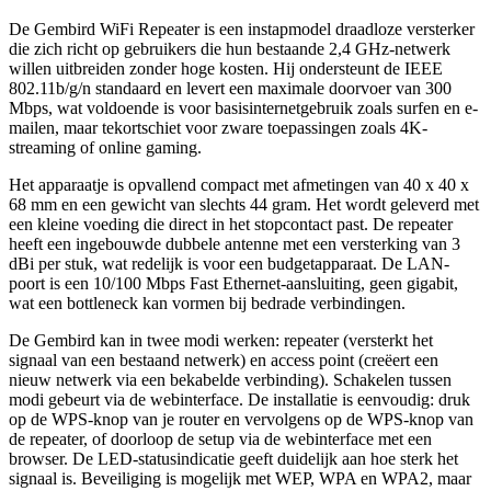
De Gembird WiFi Repeater is een instapmodel draadloze versterker
die zich richt op gebruikers die hun bestaande 2,4 GHz-netwerk
willen uitbreiden zonder hoge kosten. Hij ondersteunt de IEEE
802.11b/g/n standaard en levert een maximale doorvoer van 300
Mbps, wat voldoende is voor basisinternetgebruik zoals surfen en e-
mailen, maar tekortschiet voor zware toepassingen zoals 4K-
streaming of online gaming.
Het apparaatje is opvallend compact met afmetingen van 40 x 40 x
68 mm en een gewicht van slechts 44 gram. Het wordt geleverd met
een kleine voeding die direct in het stopcontact past. De repeater
heeft een ingebouwde dubbele antenne met een versterking van 3
dBi per stuk, wat redelijk is voor een budgetapparaat. De LAN-
poort is een 10/100 Mbps Fast Ethernet-aansluiting, geen gigabit,
wat een bottleneck kan vormen bij bedrade verbindingen.
De Gembird kan in twee modi werken: repeater (versterkt het
signaal van een bestaand netwerk) en access point (creëert een
nieuw netwerk via een bekabelde verbinding). Schakelen tussen
modi gebeurt via de webinterface. De installatie is eenvoudig: druk
op de WPS-knop van je router en vervolgens op de WPS-knop van
de repeater, of doorloop de setup via de webinterface met een
browser. De LED-statusindicatie geeft duidelijk aan hoe sterk het
signaal is. Beveiliging is mogelijk met WEP, WPA en WPA2, maar