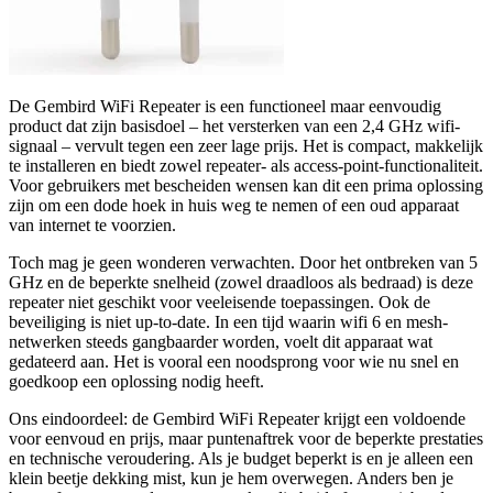
De Gembird WiFi Repeater is een functioneel maar eenvoudig
product dat zijn basisdoel – het versterken van een 2,4 GHz wifi-
signaal – vervult tegen een zeer lage prijs. Het is compact, makkelijk
te installeren en biedt zowel repeater- als access-point-functionaliteit.
Voor gebruikers met bescheiden wensen kan dit een prima oplossing
zijn om een dode hoek in huis weg te nemen of een oud apparaat
van internet te voorzien.
Toch mag je geen wonderen verwachten. Door het ontbreken van 5
GHz en de beperkte snelheid (zowel draadloos als bedraad) is deze
repeater niet geschikt voor veeleisende toepassingen. Ook de
beveiliging is niet up-to-date. In een tijd waarin wifi 6 en mesh-
netwerken steeds gangbaarder worden, voelt dit apparaat wat
gedateerd aan. Het is vooral een noodsprong voor wie nu snel en
goedkoop een oplossing nodig heeft.
Ons eindoordeel: de Gembird WiFi Repeater krijgt een voldoende
voor eenvoud en prijs, maar puntenaftrek voor de beperkte prestaties
en technische veroudering. Als je budget beperkt is en je alleen een
klein beetje dekking mist, kun je hem overwegen. Anders ben je