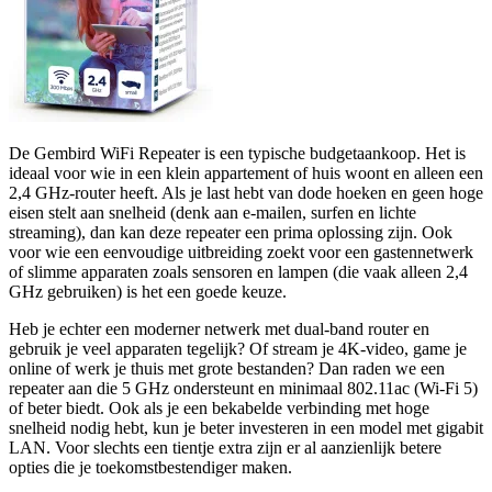
De Gembird WiFi Repeater is een typische budgetaankoop. Het is
ideaal voor wie in een klein appartement of huis woont en alleen een
2,4 GHz-router heeft. Als je last hebt van dode hoeken en geen hoge
eisen stelt aan snelheid (denk aan e-mailen, surfen en lichte
streaming), dan kan deze repeater een prima oplossing zijn. Ook
voor wie een eenvoudige uitbreiding zoekt voor een gastennetwerk
of slimme apparaten zoals sensoren en lampen (die vaak alleen 2,4
GHz gebruiken) is het een goede keuze.
Heb je echter een moderner netwerk met dual-band router en
gebruik je veel apparaten tegelijk? Of stream je 4K-video, game je
online of werk je thuis met grote bestanden? Dan raden we een
repeater aan die 5 GHz ondersteunt en minimaal 802.11ac (Wi-Fi 5)
of beter biedt. Ook als je een bekabelde verbinding met hoge
snelheid nodig hebt, kun je beter investeren in een model met gigabit
LAN. Voor slechts een tientje extra zijn er al aanzienlijk betere
opties die je toekomstbestendiger maken.