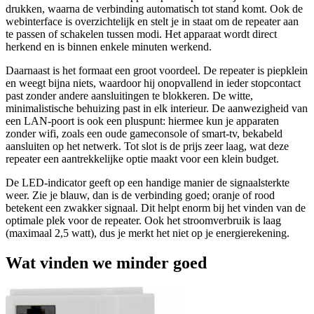
drukken, waarna de verbinding automatisch tot stand komt. Ook de
webinterface is overzichtelijk en stelt je in staat om de repeater aan
te passen of schakelen tussen modi. Het apparaat wordt direct
herkend en is binnen enkele minuten werkend.
Daarnaast is het formaat een groot voordeel. De repeater is piepklein
en weegt bijna niets, waardoor hij onopvallend in ieder stopcontact
past zonder andere aansluitingen te blokkeren. De witte,
minimalistische behuizing past in elk interieur. De aanwezigheid van
een LAN-poort is ook een pluspunt: hiermee kun je apparaten
zonder wifi, zoals een oude gameconsole of smart-tv, bekabeld
aansluiten op het netwerk. Tot slot is de prijs zeer laag, wat deze
repeater een aantrekkelijke optie maakt voor een klein budget.
De LED-indicator geeft op een handige manier de signaalsterkte
weer. Zie je blauw, dan is de verbinding goed; oranje of rood
betekent een zwakker signaal. Dit helpt enorm bij het vinden van de
optimale plek voor de repeater. Ook het stroomverbruik is laag
(maximaal 2,5 watt), dus je merkt het niet op je energierekening.
Wat vinden we minder goed