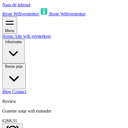
Naar de inhoud
Beste Wifiversterker
Beste Wifiversterker
Menu
Home
Alle wifi versterkers
Informatie
Beste prijs
Blog
Contact
Review
Gonetre solar wifi extender
€268,31