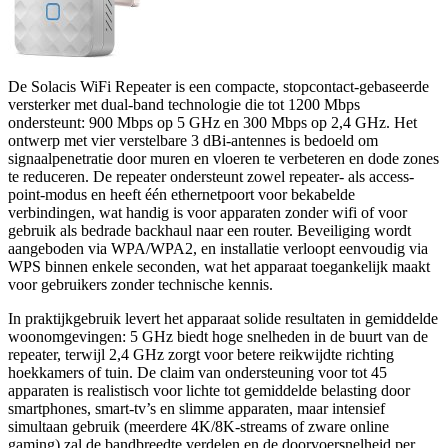
De Solacis WiFi Repeater is een compacte, stopcontact-gebaseerde
versterker met dual-band technologie die tot 1200 Mbps
ondersteunt: 900 Mbps op 5 GHz en 300 Mbps op 2,4 GHz. Het
ontwerp met vier verstelbare 3 dBi-antennes is bedoeld om
signaalpenetratie door muren en vloeren te verbeteren en dode zones
te reduceren. De repeater ondersteunt zowel repeater- als access-
point-modus en heeft één ethernetpoort voor bekabelde
verbindingen, wat handig is voor apparaten zonder wifi of voor
gebruik als bedrade backhaul naar een router. Beveiliging wordt
aangeboden via WPA/WPA2, en installatie verloopt eenvoudig via
WPS binnen enkele seconden, wat het apparaat toegankelijk maakt
voor gebruikers zonder technische kennis.
In praktijkgebruik levert het apparaat solide resultaten in gemiddelde
woonomgevingen: 5 GHz biedt hoge snelheden in de buurt van de
repeater, terwijl 2,4 GHz zorgt voor betere reikwijdte richting
hoekkamers of tuin. De claim van ondersteuning voor tot 45
apparaten is realistisch voor lichte tot gemiddelde belasting door
smartphones, smart-tv’s en slimme apparaten, maar intensief
simultaan gebruik (meerdere 4K/8K-streams of zware online
gaming) zal de bandbreedte verdelen en de doorvoersnelheid per