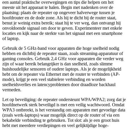
een aantal praktische overwegingen en tips die helpen om het
meeste uit het apparaat te halen. Begin met nadenken over de
plaatsing: plaats de repeater op ongeveer halverwege tussen je
hoofdrouter en de dode zone. Als hij te dicht bij de router staat,
benut je weinig extra bereik; staat hij te ver weg, dan ontvangt hij
onvoldoende signaal om door te geven. Experimenteer met enkele
locaties en kijk naar de sterkte van het signaal met een smartphone
of laptop.
Gebruik de 5 GHz-band voor apparaten die hoge snelheid nodig
hebben en dichtbij de repeater staan, zoals streaming-apparatuur of
gaming consoles. Gebruik 2,4 GHz voor apparaten die verder weg
zijn of waar bereik belangrijker is dan snelheid, zoals slimme
huishoudelijke sensoren of oudere laptops. Als je de mogelijkheid
hebt om de repeater via Ethernet met de router te verbinden (AP-
mode), krijgt je een veel stabielere verbinding en worden
snelheidsverlies en latencyproblemen door draadloze backhaul
vermeden.
Let op beveiliging: de repeater ondersteunt WPA/WPA2; zorg dat je
hoofdnetwerk sterk beveiligd is met een veilig wachtwoord. Omdat
WPA3 ontbreekt, is het verstandig om apparaten met gevoelige data
(zoals werk-laptops) waar mogelijk direct op de router of via een
bekabelde verbinding te gebruiken. Tot slot: als je een groot huis
hebt met meerdere verdiepingen en veel gelijktijdige hoge-