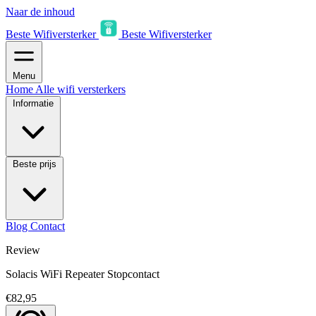
Naar de inhoud
Beste Wifiversterker
Beste Wifiversterker
Menu
Home
Alle wifi versterkers
Informatie
Beste prijs
Blog
Contact
Review
Solacis WiFi Repeater Stopcontact
€82,95