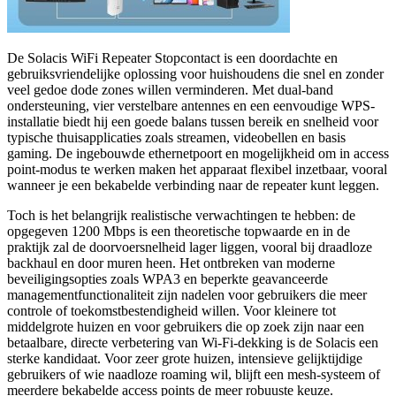
De Solacis WiFi Repeater Stopcontact is een doordachte en
gebruiksvriendelijke oplossing voor huishoudens die snel en zonder
veel gedoe dode zones willen verminderen. Met dual-band
ondersteuning, vier verstelbare antennes en een eenvoudige WPS-
installatie biedt hij een goede balans tussen bereik en snelheid voor
typische thuisapplicaties zoals streamen, videobellen en basis
gaming. De ingebouwde ethernetpoort en mogelijkheid om in access
point-modus te werken maken het apparaat flexibel inzetbaar, vooral
wanneer je een bekabelde verbinding naar de repeater kunt leggen.
Toch is het belangrijk realistische verwachtingen te hebben: de
opgegeven 1200 Mbps is een theoretische topwaarde en in de
praktijk zal de doorvoersnelheid lager liggen, vooral bij draadloze
backhaul en door muren heen. Het ontbreken van moderne
beveiligingsopties zoals WPA3 en beperkte geavanceerde
managementfunctionaliteit zijn nadelen voor gebruikers die meer
controle of toekomstbestendigheid willen. Voor kleinere tot
middelgrote huizen en voor gebruikers die op zoek zijn naar een
betaalbare, directe verbetering van Wi‑Fi-dekking is de Solacis een
sterke kandidaat. Voor zeer grote huizen, intensieve gelijktijdige
gebruikers of wie naadloze roaming wil, blijft een mesh-systeem of
meerdere bekabelde access points de meer robuuste keuze.