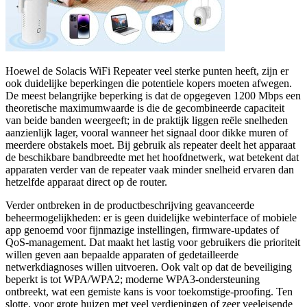
Hoewel de Solacis WiFi Repeater veel sterke punten heeft, zijn er
ook duidelijke beperkingen die potentiele kopers moeten afwegen.
De meest belangrijke beperking is dat de opgegeven 1200 Mbps een
theoretische maximumwaarde is die de gecombineerde capaciteit
van beide banden weergeeft; in de praktijk liggen reële snelheden
aanzienlijk lager, vooral wanneer het signaal door dikke muren of
meerdere obstakels moet. Bij gebruik als repeater deelt het apparaat
de beschikbare bandbreedte met het hoofdnetwerk, wat betekent dat
apparaten verder van de repeater vaak minder snelheid ervaren dan
hetzelfde apparaat direct op de router.
Verder ontbreken in de productbeschrijving geavanceerde
beheermogelijkheden: er is geen duidelijke webinterface of mobiele
app genoemd voor fijnmazige instellingen, firmware-updates of
QoS-management. Dat maakt het lastig voor gebruikers die prioriteit
willen geven aan bepaalde apparaten of gedetailleerde
netwerkdiagnoses willen uitvoeren. Ook valt op dat de beveiliging
beperkt is tot WPA/WPA2; moderne WPA3-ondersteuning
ontbreekt, wat een gemiste kans is voor toekomstige-proofing. Ten
slotte, voor grote huizen met veel verdiepingen of zeer veeleisende