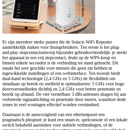
Er zijn meerdere sterke punten die de Solacis WiFi Repeater
aantrekkelijk maken voor thuisgebruikers. Ten eerste is het plug-
and-play stopcontactontwerp bijzonder gebruiksvriendelijk: je steekt
het apparaat in een vrij stopcontact, drukt op de WPS-knop en
binnen enkele seconden is de verbinding tot stand gebracht. Dit
maakt het zeer geschikt voor mensen die geen zin hebben in
ingewikkelde instellingen of een webinterface. Ten tweede biedt
dual-band technologie (2,4 GHz en 5 GHz) de flexibiliteit om
simultaan op bereik en snelheid te optimaliseren: 5 GHz voor hoge
doorvoersnelheden dichtbij en 2,4 GHz voor betere penetratie en
bereik op afstand. De vier verstelbare 3 dBi-antennes dragen bij aan
verbeterde signaalrichting en penetratie door muren, waardoor dode
zones in veel woningen effectief worden verminderd.
Daarnaast is de aanwezigheid van een ethernetpoort een
pragmatisch pluspunt: je kunt een smart-tv, spelconsole of een lokale
switch bekabeld aansluiten voor stabiele verbindingen, of de