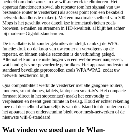
bedoeld om dode zones in uw wifi-netwerk te elimineren. Het
apparaat functioneert zowel als repeater (om het signaal van uw
bestaande router te versterken) als access point (om een bekabeld
netwerk draadloos te maken). Met een maximale snelheid van 300
Mbps is het geschikt voor dagelijkse internetactiviteiten zoals
browsen, e-mailen en streamen in HD-kwaliteit, al blijft het achter
bij moderne Gigabit-standaarden.
De installatie is bijzonder gebruiksvriendelijk dankzij de WPS-
functie: druk op de knop van uw router en vervolgens op de
repeater, en binnen enkele seconden is de verbinding gelegd.
Alternatief kunt u de instellingen via een webbrowser aanpassen,
wat handig is voor gevorderde gebruikers. Het apparaat ondersteunt
standaard beveiligingsprotocollen zoals WPA/WPA2, zodat uw
netwerk beschermd blijft.
Qua compatibiliteit werkt de versterker met alle gangbare routers,
modems, smartphones, tablets, laptops en smart-tv's. Het compacte
formaat (direct in het stopcontact) maakt het eenvoudig te
verplaatsen en neemt geen ruimte in beslag. Houd er echter rekening
mee dat de snelheid afhankelijk is van de afstand tot de router en dat
het apparaat geen ondersteuning biedt voor mesh-netwerken of de
nieuwste wifi-6-standaard.
Wat vinden we goed aan de Wlan-