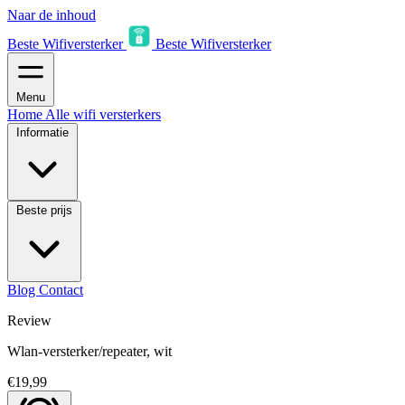
Naar de inhoud
Beste Wifiversterker
Beste Wifiversterker
Menu
Home
Alle wifi versterkers
Informatie
Beste prijs
Blog
Contact
Review
Wlan-versterker/repeater, wit
€19,99