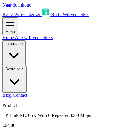
Naar de inhoud
Beste Wifiversterker
Beste Wifiversterker
Menu
Home
Alle wifi versterkers
Informatie
Beste prijs
Blog
Contact
Product
TP-Link RE705X WiFi 6 Repeater 3000 Mbps
€64,00